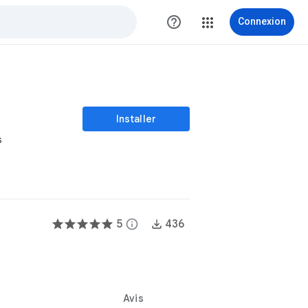
help_outline
Connexion
Installer
s
5
info
436
Avis