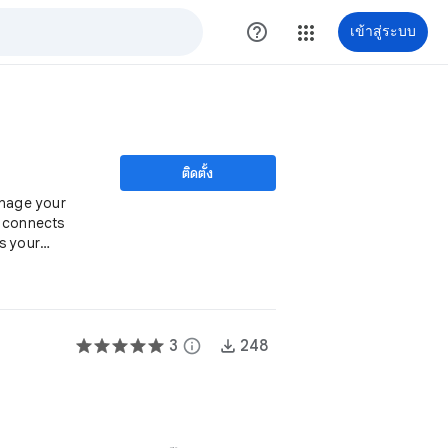
help_outline
เข้าสู่ระบบ
ติดตั้ง
anage your
y connects
s your
adsheet.
3
info
248