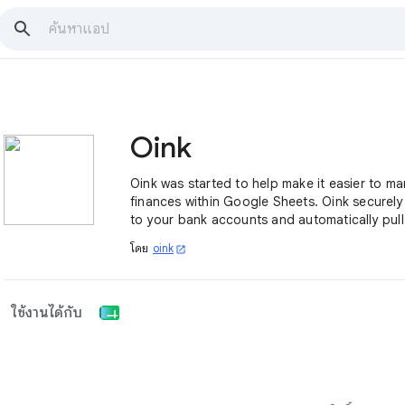
Oink
Oink was started to help make it easier to m
finances within Google Sheets. Oink securel
to your bank accounts and automatically pull
transactions into your personal finance spre
โดย
oink
open_in_new
ใช้งานได้กับ