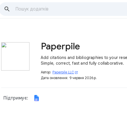
Paperpile
Add citations and bibliographies to your res
Simple, correct, fast and fully collaborative.
Автор:
Paperpile LLC
open_in_new
Дата оновлення:
9 червня 2026 р.
Підтримує: