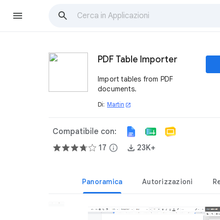
PDF Table Importer
Import tables from PDF
documents.
Di:
Martin
open_in_new
Compatibile con:
17
info
23K+
Panoramica
Autorizzazioni
R