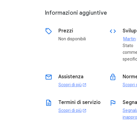
Informazioni aggiuntive
sell
code
Prezzi
Svilu
Non disponibili
Martin
o
Stato
commer
specifi
email
lock
Assistenza
Norme
Scopri di più
Scopri d
open_in_new
description
flag
Termini di servizio
Segna
Scopri di più
Segnal
open_in_new
inappro