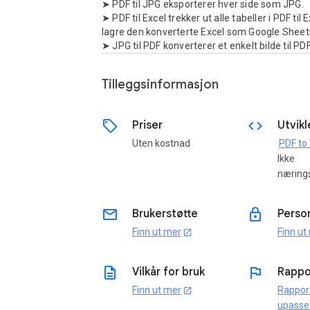
➤ PDF til JPG eksporterer hver side som JPG.

➤ PDF til Excel trekker ut alle tabeller i PDF til E
lagre den konverterte Excel som Google Sheets
➤ JPG til PDF konverterer et enkelt bilde til PD
Tilleggsinformasjon
sell
code
Priser
Utvikl
Uten kostnad
Ikke
næring
email
lock
Brukerstøtte
Perso
Finn ut mer
Finn ut
open_in_new
description
flag
Vilkår for bruk
Rappo
Finn ut mer
Rappor
open_in_new
upasse