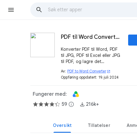
PDF til Word Converter doc
Konverter PDF til Word, PDF
til JPG, PDF til Excel eller JPG
til PDF, og lagre det
konverterte Word- eller
Av:
PDF to Word Converter
open_in_new
Excel-arket som Google
Oppføring oppdatert:
19. juli 2024
Docs™ eller Google Sheets™.
Fungerer med:
59
info
216k+
Oversikt
Tillatelser
Anme