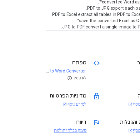
➤ PDF to Excel extract all tables in PDF to Exc
code
מפתח
PDF to Word Converter
open_in_new
לא עסק
info
lock
מדיניות הפרטיות
וסף
למידע נוסף
open_in_new
open_in_new
flag
 והגבלות
דיווח
וסף
סימון כבלתי הולמת
open_in_new