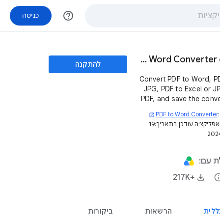
help_outline
כניסה
PDF to Word Converter doc
להתקנה
Convert PDF to Word, P
JPG, PDF to Excel or J
PDF, and save the conv
Word or Excel as G
PDF to Word Converter
open_in_new
Docs™ or Google She
פליקציה עודכן בתאריך:
19
ת עם:
in
+217K‏
ללית
הרשאות
ביקורות