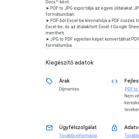
Docs™-ként.

➤ PDF to JPG exportálja az egyes oldalakat JP
formátumban.

➤ PDF-ből Excel-be kivonatolja a PDF összes tá
Excel-be, és az átalakított Excel-t Google Shee
mentheti.

➤ JPG to PDF egyetlen képet konvertálhat PDF
formátumba.
Kiegészítő adatok
sell
code
Árak
Fejle
Díjmentes
Nem v
keresk
tevéke
email
lock
Ügyfélszolgálat
Adatv
További információ
Tovább