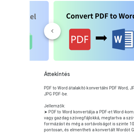
Áttekintés
PDF to Word átalakító konvertálni PDF Word, JP
JPG PDF-be.

Jellemzők:

➤ PDF to Word konvertálja a PDF-et Word-kompa
vagy gazdag szövegfájlokká, megtartva a szöv
formázást és még a sortávolságot is szinte 10
pontosan, és elmentheti a konvertált Wordöt G