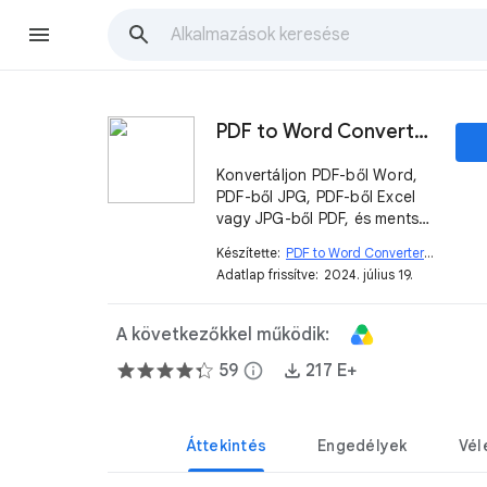
PDF to Word Converter doc
Konvertáljon PDF-ből Word,
PDF-ből JPG, PDF-ből Excel
vagy JPG-ből PDF, és mentse
az átalakított Word vagy
Készítette:
PDF to Word Converter
open_in_new
Excel dokumentumokat
Adatlap frissítve:
2024. július 19.
Google Docs™ vagy Google
Sheets™ formátumban.
A következőkkel működik:
59
info
217 E+
Áttekintés
Engedélyek
Vél