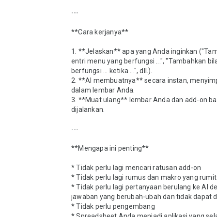
---

**Cara kerjanya**

1. **Jelaskan** apa yang Anda inginkan ("Ta
entri menu yang berfungsi ...", "Tambahkan bila
berfungsi ... ketika ...", dll.).

2. **AI membuatnya** secara instan, menyimp
dalam lembar Anda.

3. **Muat ulang** lembar Anda dan add-on bar
dijalankan.

---

**Mengapa ini penting**

* Tidak perlu lagi mencari ratusan add-on

* Tidak perlu lagi rumus dan makro yang rumit

* Tidak perlu lagi pertanyaan berulang ke AI d
jawaban yang berubah-ubah dan tidak dapat d
* Tidak perlu pengembang

* Spreadsheet Anda menjadi aplikasi yang sela