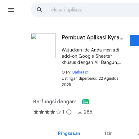
Pembuat Aplikasi Kyran AI untuk Sheets™
Wujudkan ide Anda menjadi
add-on Google Sheets™
khusus dengan AI. Bangun,
jalankan, dan kelola aplikasi
Oleh:
Darkaa
open_in_new
mini langsung di dalam
Listingan diperbarui:
22 Agustus
spreadsheet Anda.
2025
Berfungsi dengan:
1
info
285
Ringkasan
Izin