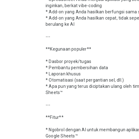
inginkan, berkat vibe-coding

* Add-on yang Anda hasilkan berfungsi sama s
* Add-on yang Anda hasilkan cepat, tidak seper
berulang ke AI

---

**Kegunaan populer**

* Dasbor proyek/tugas

* Pembantu pembersihan data

* Laporan khusus

* Otomatisasi (saat pergantian sel, dll.)

* Apa pun yang terus diciptakan ulang oleh tim
Sheets™

---

**Fitur**

* Ngobrol dengan AI untuk membangun aplikasi
Google Sheets™
