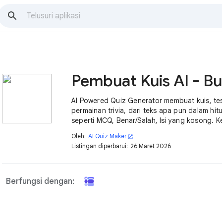
AI Powered Quiz Generator membuat kuis, tes,
permainan trivia, dari teks apa pun dalam hit
seperti MCQ, Benar/Salah, Isi yang kosong. 
masukkan ke Formulir Google Anda.
Oleh:
AI Quiz Maker
open_in_new
Listingan diperbarui:
26 Maret 2026
Berfungsi dengan: