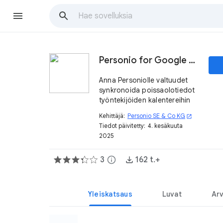
Personio for Google Calendar™
Anna Personiolle valtuudet
synkronoida poissaolotiedot
työntekijöiden kalentereihin
Kehittäjä:
Personio SE & Co KG
open_in_new
Tiedot päivitetty:
4. kesäkuuta
2025
3
info
162 t.+
Yleiskatsaus
Luvat
Arv