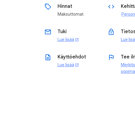
sell
code
Hinnat
Kehitt
Maksuttomat
email
lock
Tuki
Tieto
Lue lisää
Lue lis
open_in_new
description
flag
Käyttöehdot
Tee il
Lue lisää
Merkit
open_in_new
sopima