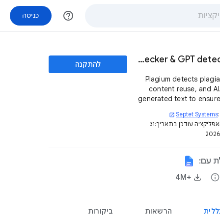
help_outline
כניסה
Plagium - plagiarism checker & GPT detector
להתקנה
Plagium detects plagia
content reuse, and A
generated text to ensure
origin
Septet Systems
open_in_new
פליקציה עודכן בתאריך:
31
ת עם:
info
+4M‏
ללית
הרשאות
ביקורות