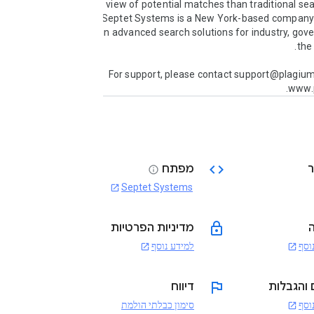
view of potential matches than traditional sea
Septet Systems is a New York-based company s
in advanced search solutions for industry, gov
For support, please contact support@plagium.
www.
code
מפתח
info
Septet Systems
open_in_new
lock
מדיניות הפרטיות
וסף
למידע נוסף
open_in_new
open_in_new
flag
 והגבלות
דיווח
וסף
סימון כבלתי הולמת
open_in_new