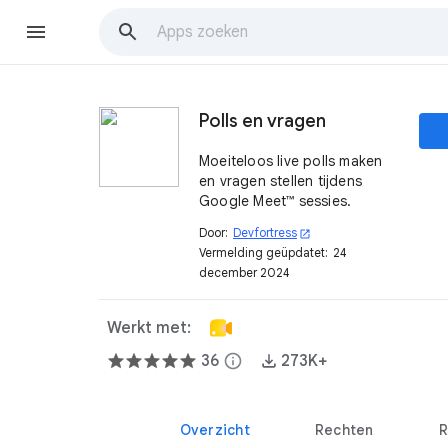
Polls en vragen
Moeiteloos live polls maken
en vragen stellen tijdens
Google Meet™ sessies.
Door:
Devfortress
open_in_new
Vermelding geüpdatet:
24
december 2024
Werkt met:
36
info
273K+
Overzicht
Rechten
R