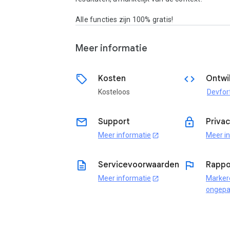
Alle functies zijn 100% gratis!
Meer informatie
sell
code
Kosten
Ontwi
Kosteloos
Devfor
email
lock
Support
Priva
Meer informatie
Meer i
open_in_new
description
flag
Servicevoorwaarden
Rappo
Meer informatie
Marker
open_in_new
ongepa