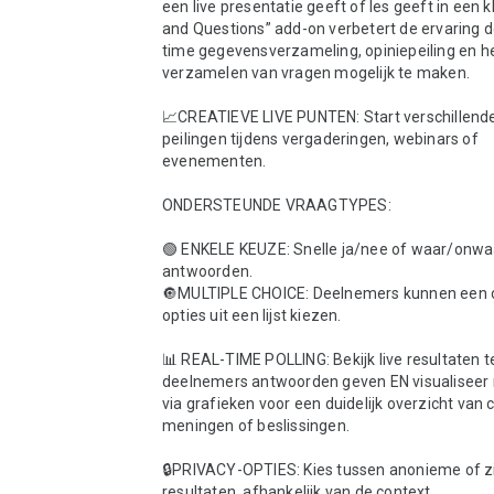
een live presentatie geeft of les geeft in een kl
and Questions” add-on verbetert de ervaring d
time gegevensverzameling, opiniepeiling en he
verzamelen van vragen mogelijk te maken.

📈CREATIEVE LIVE PUNTEN: Start verschillende
peilingen tijdens vergaderingen, webinars of 
evenementen.

ONDERSTEUNDE VRAAGTYPES:

🟢 ENKELE KEUZE: Snelle ja/nee of waar/onwaa
antwoorden.

🔘MULTIPLE CHOICE: Deelnemers kunnen een o
opties uit een lijst kiezen.

📊 REAL-TIME POLLING: Bekijk live resultaten ter
deelnemers antwoorden geven EN visualiseer r
via grafieken voor een duidelijk overzicht van c
meningen of beslissingen.

🔒PRIVACY-OPTIES: Kies tussen anonieme of zi
resultaten, afhankelijk van de context.
