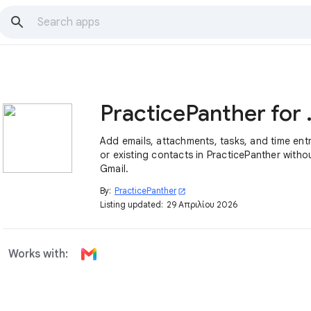
Practic
Add emails, attachments, tasks, and time ent
or existing contacts in PracticePanther witho
Gmail.
By:
PracticePanther
open_in_new
Listing updated:
29 Απριλίου 2026
Works with: