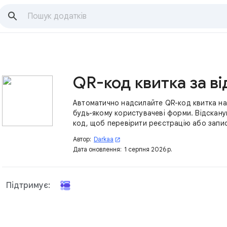
Автоматично надсилайте QR-код квитка на
будь-якому користувачеві форми. Відскану
код, щоб перевірити реєстрацію або запис
Автор:
Darkaa
open_in_new
Дата оновлення:
1 серпня 2026 р.
Підтримує: