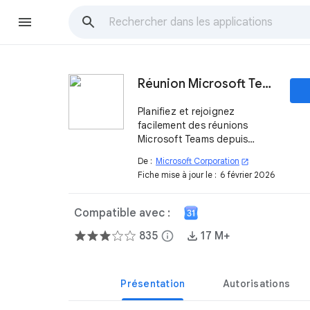
Réunion Microsoft Teams
Planifiez et rejoignez
facilement des réunions
Microsoft Teams depuis
Google Workspace à l'aide
De :
Microsoft Corporation
open_in_new
de votre compte
Fiche mise à jour le :
6 février 2026
professionnel ou scolaire
Teams
Compatible avec :
835
info
17 M+
Présentation
Autorisations