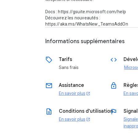
Docs : https://gsuite.microsoft.com/help 

Découvrez les nouveautés : 
https://aka.ms/WhatsNew_TeamsAddOn 
Informations supplémentaires
sell
code
Tarifs
Dével
Sans frais
email
lock
Assistance
Règles
En savoir plus
En savo
open_in_new
description
flag
Conditions d'utilisation
Signal
En savoir plus
Signal
open_in_new
inappro