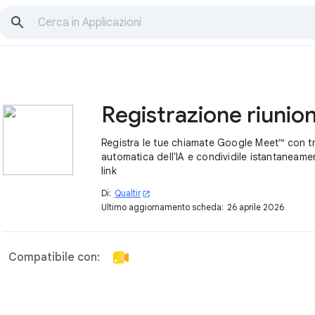
Registra le tue chiamate Google Meet™ con t
automatica dell'IA e condividile istantaneam
link
Di:
Qualtir
open_in_new
Ultimo aggiornamento scheda:
26 aprile 2026
Compatibile con: