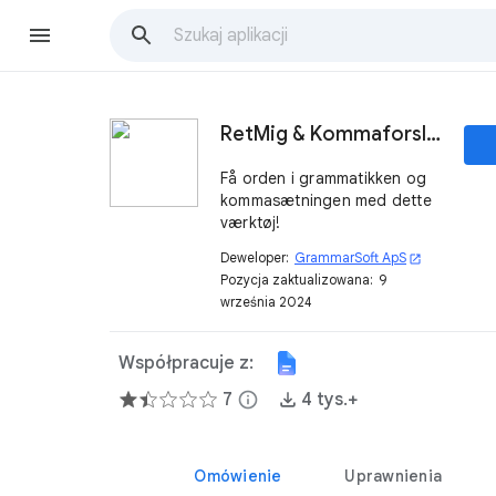
RetMig & Kommaforslag
Få orden i grammatikken og
kommasætningen med dette
værktøj!
Deweloper:
GrammarSoft ApS
open_in_new
Pozycja zaktualizowana:
9
września 2024
Współpracuje z:
7
info
4 tys.+
Omówienie
Uprawnienia