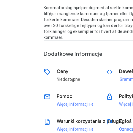
Kommaforslag hjælper dig med at sætte komma
tilføjer manglende kommaer og fjerner eller fly
forkerte kommaer. Desuden skelner programm
over 30 forskellige fejltyper og kan derfor tilby
forklaringer og eksempler for hvert af de ændr
kommaer.
Dodatkowe informacje
sell
code
Ceny
Dewel
Niedostępne
email
lock
Pomoc
Polit
Więcej informacji
Więcej 
open_in_new
description
flag
Warunki korzystania z usługi
Zgłoś
Więcej informacji
Oznacz
open_in_new