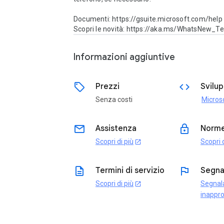
Documenti: https://gsuite.microsoft.com/help 

Scopri le novità: https://aka.ms/WhatsNew_
Informazioni aggiuntive
sell
code
Prezzi
Svilu
Senza costi
email
lock
Assistenza
Norme
Scopri di più
Scopri d
open_in_new
description
flag
Termini di servizio
Segna
Scopri di più
Segnal
open_in_new
inappro