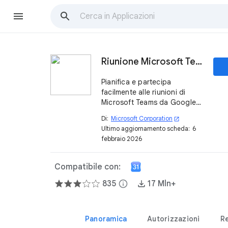
Riunione Microsoft Teams
Pianifica e partecipa
facilmente alle riunioni di
Microsoft Teams da Google
Workspace utilizzando il tuo
Di:
Microsoft Corporation
open_in_new
account aziendale o
Ultimo aggiornamento scheda:
6
dell’istituto di istruzione di
febbraio 2026
Teams
Compatibile con:
835
info
17 Mln+
Panoramica
Autorizzazioni
R