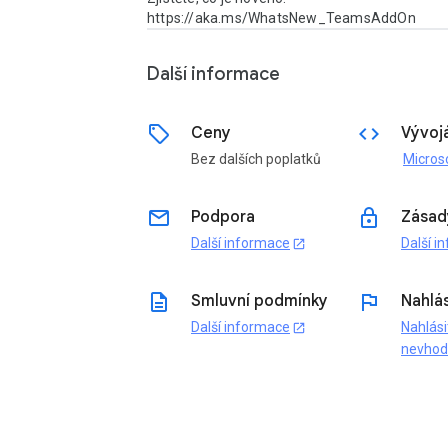
https://aka.ms/WhatsNew_TeamsAddOn 
Další informace
sell
code
Ceny
Vývoj
Bez dalších poplatků
email
lock
Podpora
Zásad
Další informace
Další i
open_in_new
description
flag
Smluvní podmínky
Nahlás
Další informace
Nahlási
open_in_new
nevho