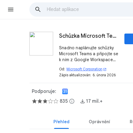
Schůzka Microsoft Teams
Snadno naplánujte schůzky
Microsoft Teams a připojte se
k nim z Google Workspace
pomocí pracovního nebo
Od:
Microsoft Corporation
open_in_new
školního účtu Teams.
Zápis aktualizován:
6. února 2026
Podporuje:
835
info
17 mil.+
Přehled
Oprávnění
R