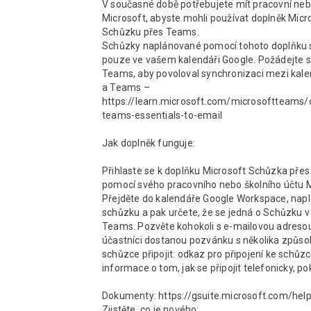
V současné době potřebujete mít pracovní nebo
Microsoft, abyste mohli používat doplněk Micro
Schůzku přes Teams.  

Schůzky naplánované pomocí tohoto doplňku s
pouze ve vašem kalendáři Google. Požádejte s
Teams, aby povoloval synchronizaci mezi kalen
a Teams – 
https://learn.microsoft.com/microsoftteams/
teams-essentials-to-email 

Jak doplněk funguje: 

Přihlaste se k doplňku Microsoft Schůzka přes
pomocí svého pracovního nebo školního účtu Mi
Přejděte do kalendáře Google Workspace, naplá
schůzku a pak určete, že se jedná o Schůzku v 
Teams. Pozvěte kohokoli s e-mailovou adresou
účastníci dostanou pozvánku s několika způsoby
schůzce připojit: odkaz pro připojení ke schůzc
informace o tom, jak se připojit telefonicky, pok
Dokumenty: https://gsuite.microsoft.com/help 
Zjistěte, co je nového: 