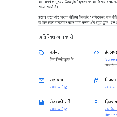
आप अपने कंप्यूटर / Google™ड्राइव पर आपके द्वारा बनाए गए
सहेज सकते हैं।

इसका सरल और आसान वीडियो रिकॉर्डर / सॉफ्टवेयर मदद वीडि
के लिए स्क्रीन रिकॉर्डर का उपयोग करना और बहुत कुछ। इसे 
अतिरिक्त जानकारी
sell
code
कीमत
डेवलप
बिना किसी शुल्क के
Screen
व्यापारी नह
email
lock
सहायता
निजता 
ज़्यादा जानें
ज़्यादा जान
open_in_new
description
flag
सेवा की शर्तें
शिकायत
ज़्यादा जानें
आपत्तिजन
open_in_new
शिकायत क