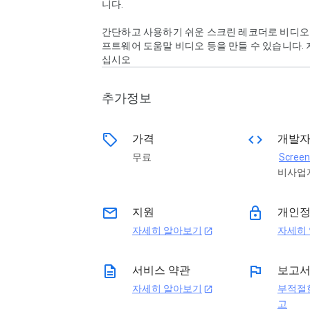
니다.

간단하고 사용하기 쉬운 스크린 레코더로 비디오 
프트웨어 도움말 비디오 등을 만들 수 있습니다.
십시오
추가정보
sell
code
가격
개발
무료
Screen
비사업
email
lock
지원
개인
자세히 알아보기
자세히
open_in_new
description
flag
서비스 약관
보고
자세히 알아보기
부적절
open_in_new
고