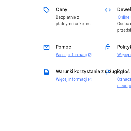
sell
code
Ceny
Dewel
Bezpłatnie z
płatnymi funkcjami
Osoba 
przedsi
email
lock
Pomoc
Polit
Więcej informacji
Więcej 
open_in_new
description
flag
Warunki korzystania z usługi
Zgłoś
Więcej informacji
Oznacz
open_in_new
nieodp