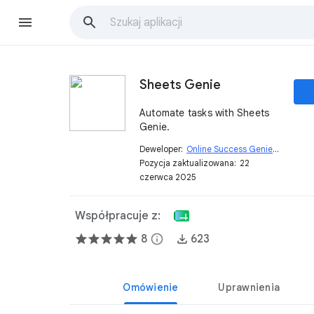
Sheets Genie
Automate tasks with Sheets
Genie.
Deweloper:
Online Success Genie
open_in_new
Pozycja zaktualizowana:
22
czerwca 2025
Współpracuje z:
8
info
623
Omówienie
Uprawnienia