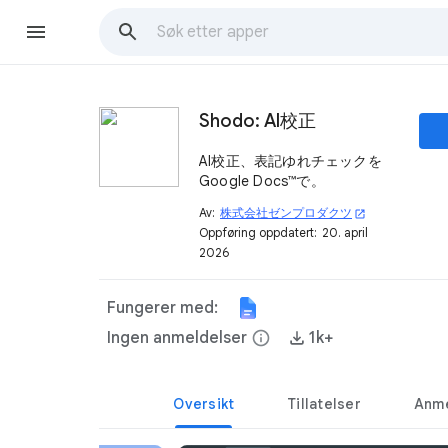
Shodo: AI校正
AI校正、表記ゆれチェックを
Google Docs™で。
Av:
株式会社ゼンプロダクツ
open_in_new
Oppføring oppdatert:
20. april
2026
Fungerer med:
Ingen anmeldelser
info
1k+
Oversikt
Tillatelser
Anme