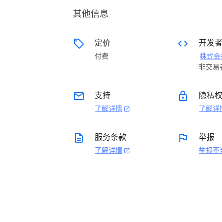
其他信息
sell
code
定价
开发
付费
非交易
email
lock
支持
隐私
了解详情
了解详
open_in_new
description
flag
服务条款
举报
了解详情
举报不
open_in_new