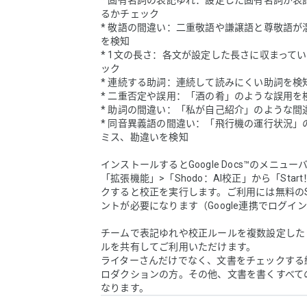
* 固有名詞の表記ゆれ：設定した固有名詞が表
るかチェック

* 敬語の間違い：二重敬語や謙譲語と尊敬語が
を検知

* 1文の長さ：各文が設定した長さに収まって
ック

* 連続する助詞：連続して読みにくい助詞を検知
* 二重否定や誤用：「酒の肴」のような誤用を検
* 助詞の間違い：「私が自己紹介」のような間違
* 同音異義語の間違い：「飛行機の運行状況」
ミス、勘違いを検知

インストールするとGoogle Docs™のメニュ
「拡張機能」>「Shodo：AI校正」から「Star
クすると校正を実行します。ご利用には無料のS
ントが必要になります（Google連携でログイン
チームで表記ゆれや校正ルールを複数設定した
ルを共有してご利用いただけます。

ライターさんだけでなく、文書をチェックする
ロダクションの方。その他、文書を書くすべて