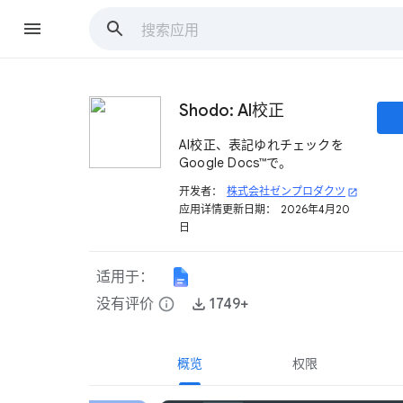
Shodo: AI校正
AI校正、表記ゆれチェックを
Google Docs™で。
开发者：
株式会社ゼンプロダクツ
open_in_new
应用详情更新日期：
2026年4月20
日
适用于：
没有评价
info
1749+
概览
权限