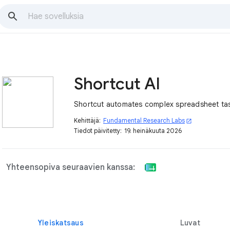
Shortcut AI
Shortcut automates complex spreadsheet ta
Kehittäjä:
Fundamental Research Labs
open_in_new
Tiedot päivitetty:
19. heinäkuuta 2026
Yhteensopiva seuraavien kanssa:
Yleiskatsaus
Luvat