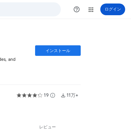
help_outline
ログイン
インストール
des, and
19
info
11万+
レビュー