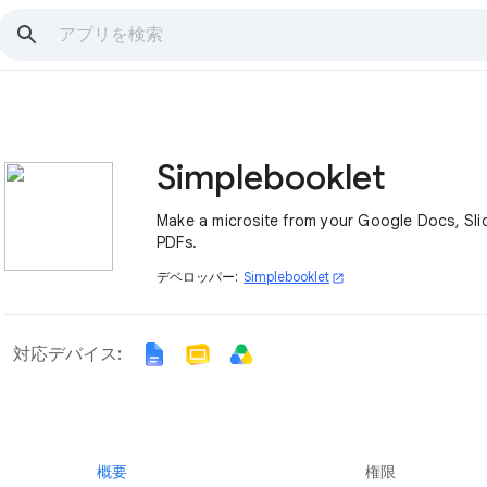
Simplebooklet
Make a microsite from your Google Docs, Sli
PDFs.
デベロッパー:
Simplebooklet
open_in_new
対応デバイス:
概要
権限