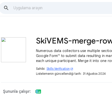
Numerous data collectors use multiple sectio
Google Form™ to submit data resulting in ma
each unique participant. Merge it into one ro
add-on
Sahibi:
Skills Verification
open_in_new
Listelemenin güncellendiği tarih:
31 Ağustos 2024
Şununla çalışır: