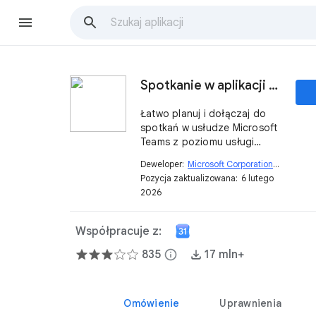
Spotkanie w aplikacji Microsoft Teams
Łatwo planuj i dołączaj do
spotkań w usłudze Microsoft
Teams z poziomu usługi
Google Workspace,
Deweloper:
Microsoft Corporation
open_in_new
korzystając z konta
Pozycja zaktualizowana:
6 lutego
służbowego lub szkolnego w
2026
usłudze Teams
Współpracuje z:
835
info
17 mln+
Omówienie
Uprawnienia