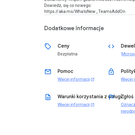
Dowiedz, się co nowego: 
https://aka.ms/WhatsNew_TeamsAddOn 
Dodatkowe informacje
sell
code
Ceny
Dewel
Bezpłatna
email
lock
Pomoc
Polit
Więcej informacji
Więcej 
open_in_new
description
flag
Warunki korzystania z usługi
Zgłoś
Więcej informacji
Oznacz
open_in_new
nieodp