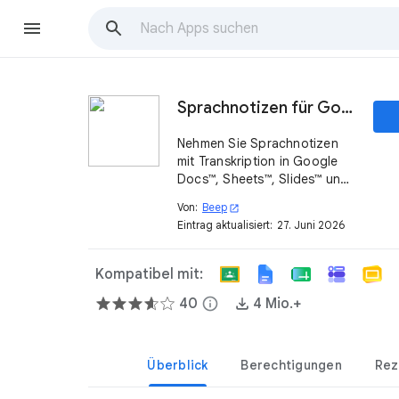
Sprachnotizen für Google Docs™ – Beep
Nehmen Sie Sprachnotizen
mit Transkription in Google
Docs™, Sheets™, Slides™ und
Forms™ auf. Geben Sie
Von:
Beep
open_in_new
klareres, persönlicheres und
Eintrag aktualisiert:
27. Juni 2026
schnelleres Feedback.
Kompatibel mit:
40
info
4 Mio.+
Überblick
Berechtigungen
Rez