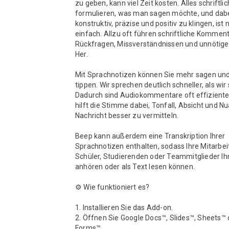
zu geben, kann viel Zeit kosten. Alles schriftlic
formulieren, was man sagen möchte, und dabe
konstruktiv, präzise und positiv zu klingen, ist 
einfach. Allzu oft führen schriftliche Komment
Rückfragen, Missverständnissen und unnötige
Her.

Mit Sprachnotizen können Sie mehr sagen und
tippen. Wir sprechen deutlich schneller, als wir 
Dadurch sind Audiokommentare oft effiziente
hilft die Stimme dabei, Tonfall, Absicht und Nu
Nachricht besser zu vermitteln.

Beep kann außerdem eine Transkription Ihrer 
Sprachnotizen enthalten, sodass Ihre Mitarbei
Schüler, Studierenden oder Teammitglieder Ihr
anhören oder als Text lesen können.

⚙️ Wie funktioniert es?

1. Installieren Sie das Add-on.

2. Öffnen Sie Google Docs™, Slides™, Sheets™ 
Forms™.
