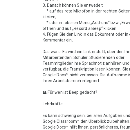
3. Danach können Sie entweder:

    * auf das rote Mikrofon in der rechten Seitenleiste 
klicken;

    * oder im oberen Menü „Add-ons“ bzw. „Erweiterungen“ 
öffnen und auf „Record a Beep“ klicken.

4. Fügen Sie den Link in das Dokument oder in 
Kommentar ein.

Das war’s. Es wird ein Link erstellt, über den Ihr
Mitarbeitenden, Schüler, Studierenden oder 
Teammitglieder Ihre Sprachnotiz anhören und,
verfügbar, die Transkription lesen können. Sie
Google Docs™ nicht verlassen: Die Aufnahme ist
Ihren Arbeitsbereich integriert.

👥 Für wen ist Beep gedacht?

Lehrkräfte

Es kann schwierig sein, bei allen Aufgaben und
Google Classroom™ den Überblick zu behalten.
Google Docs™ hilft Ihnen, persönlicheres, freun