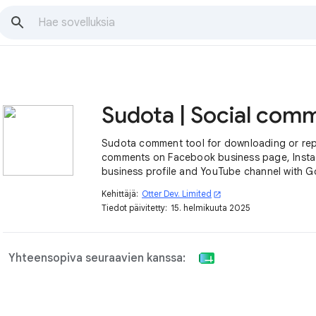
Sudota comment tool for downloading or rep
comments on Facebook business page, Inst
business profile and YouTube channel with 
Sheet. Try it now, it is free*.
Kehittäjä:
Otter Dev. Limited
open_in_new
Tiedot päivitetty:
15. helmikuuta 2025
Yhteensopiva seuraavien kanssa: