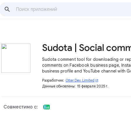
Sudota comment tool for downloading or rep
comments on Facebook business page, Inst
business profile and YouTube channel with 
Sheet. Try it now, it is free*.
Разработчик:
Otter Dev. Limited
open_in_new
Данные обновлены:
15 февраля 2025 г.
Совместимо с: