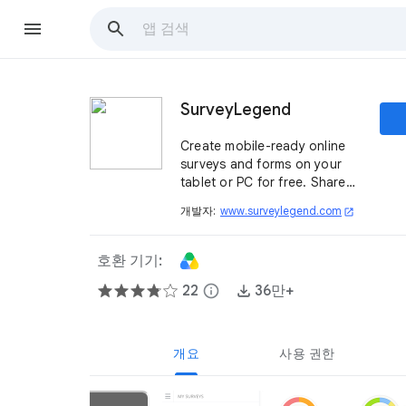
SurveyLegend
Create mobile-ready online
surveys and forms on your
tablet or PC for free. Share
with a click and view results
개발자:
www.surveylegend.com
open_in_new
instantly.
호환 기기:
22
info
36만+
개요
사용 권한