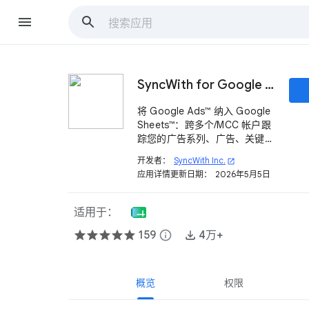
SyncWith for Google Ads™ 和 TikTok 广告
将 Google Ads™ 纳入 Google
Sheets™：跨多个/MCC 帐户跟
踪您的广告系列、广告、关键
字、转化、支出等。
开发者：
SyncWith Inc.
open_in_new
应用详情更新日期：
2026年5月5日
适用于：
159
info
4万+
概览
权限