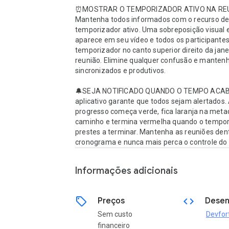
⏰MOSTRAR O TEMPORIZADOR ATIVO NA REU
Mantenha todos informados com o recurso de
temporizador ativo. Uma sobreposição visual e
aparece em seu vídeo e todos os participantes
temporizador no canto superior direito da janel
reunião. Elimine qualquer confusão e mantenh
sincronizados e produtivos.

🔔SEJA NOTIFICADO QUANDO O TEMPO ACABA
aplicativo garante que todos sejam alertados. 
progresso começa verde, fica laranja na metad
caminho e termina vermelha quando o tempori
prestes a terminar. Mantenha as reuniões dent
cronograma e nunca mais perca o controle do
Informações adicionais
sell
code
Preços
Desen
Sem custo
Devfor
financeiro