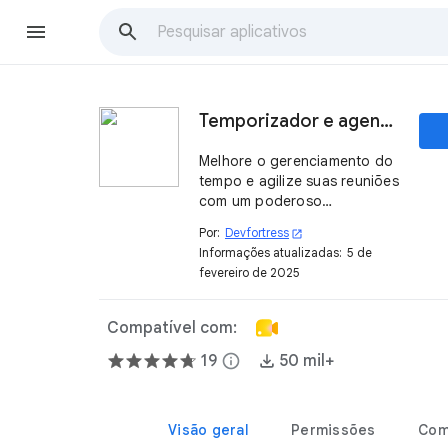
Temporizador e agenda
Melhore o gerenciamento do
tempo e agilize suas reuniões
com um poderoso
temporizador.
Por:
Devfortress
open_in_new
Informações atualizadas:
5 de
fevereiro de 2025
Compatível com:
19
info
50 mil+
Visão geral
Permissões
Com