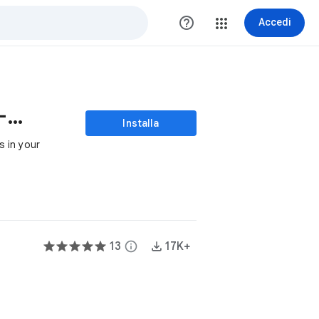
help_outline
Accedi
TinyURL for Sheets — URL Shortener
Installa
s in your
13
info
17K+