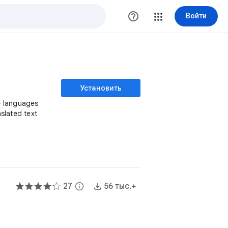
help_outline
Войти
Установить
le languages
slated text
27
info
56 тыс.+