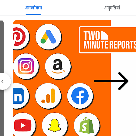
अवलोकन
अनुमतियां