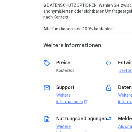
🔒 DATENSCHUTZOPTIONEN: Wählen Sie zwisc
anonymisierten oder sichtbaren Umfrageergebn
nach Kontext.

Alle Funktionen sind 100% kostenlos!
Weitere Informationen
sell
code
Preise
Entwic
Kostenlos
Devfor
email
lock
Support
Daten
Weitere
Weiter
Informationen
Inform
open_in_new
description
flag
Nutzungsbedingungen
Melde
Weitere
Als un