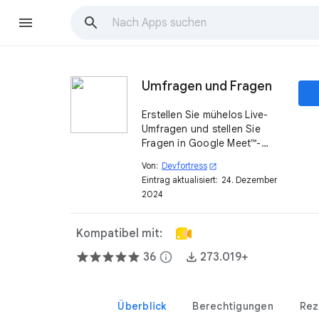
Umfragen und Fragen
Erstellen Sie mühelos Live-
Umfragen und stellen Sie
Fragen in Google Meet™-
Sitzungen.
Von:
Devfortress
open_in_new
Eintrag aktualisiert:
24. Dezember
2024
Kompatibel mit:
36
info
273.019+
Überblick
Berechtigungen
Rez