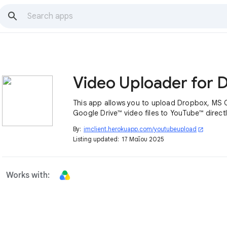
This app allows you to upload Dropbox, MS 
Google Drive™ video files to YouTube™ directl
By:
imclient.herokuapp.com/youtubeupload
open_in_new
Listing updated:
17 Μαΐου 2025
Works with: