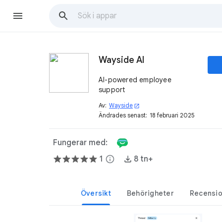
Wayside AI
AI-powered employee
support
Av:
Wayside
open_in_new
Ändrades senast:
18 februari 2025
Fungerar med:
1
info
8 tn+
Översikt
Behörigheter
Recensi