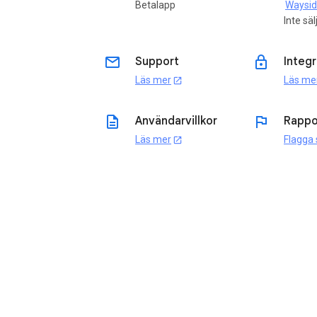
Betalapp
Waysi
Inte säl
email
lock
Support
Integr
Läs mer
Läs me
open_in_new
description
flag
Användarvillkor
Rappo
Läs mer
Flagga
open_in_new