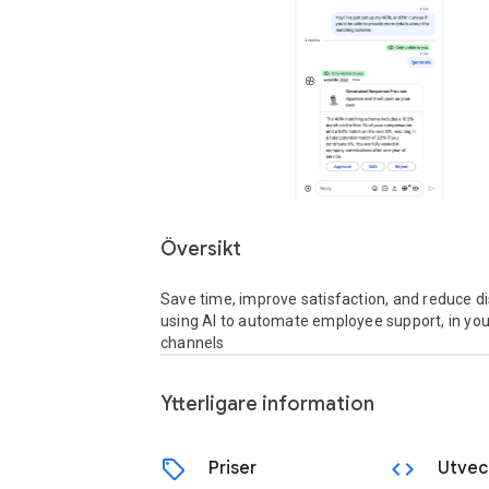
Översikt
Save time, improve satisfaction, and reduce dis
using AI to automate employee support, in your
channels
Ytterligare information
sell
code
Priser
Utvec