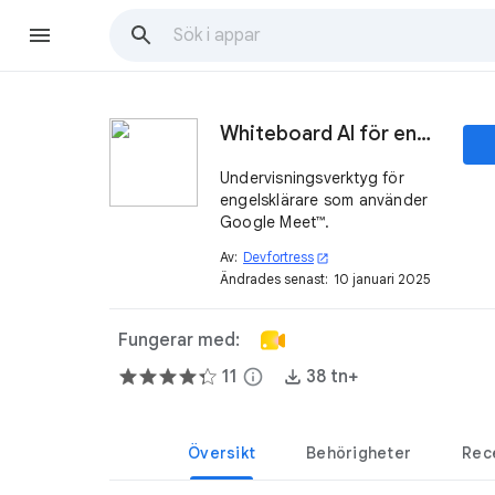
Whiteboard AI för engelska
Undervisningsverktyg för
engelsklärare som använder
Google Meet™.
Av:
Devfortress
open_in_new
Ändrades senast:
10 januari 2025
Fungerar med:
11
info
38 tn+
Översikt
Behörigheter
Rec