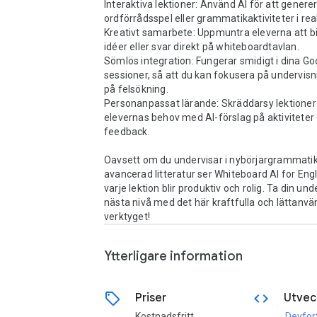
Interaktiva lektioner: Använd AI för att generer
ordförrådsspel eller grammatikaktiviteter i realt
Kreativt samarbete: Uppmuntra eleverna att b
idéer eller svar direkt på whiteboardtavlan.

Sömlös integration: Fungerar smidigt i dina G
sessioner, så att du kan fokusera på undervisni
på felsökning.

Personanpassat lärande: Skräddarsy lektioner 
elevernas behov med AI-förslag på aktiviteter 
feedback.

Oavsett om du undervisar i nybörjargrammatik 
avancerad litteratur ser Whiteboard AI for English
varje lektion blir produktiv och rolig. Ta din under
nästa nivå med det här kraftfulla och lättanvä
verktyget!
Ytterligare information
sell
code
Priser
Utvec
Kostnadsfritt
Devfor