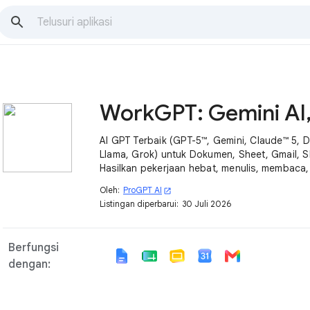
AI GPT Terbaik (GPT-5™, Gemini, Claude™ 5, 
Llama, Grok) untuk Dokumen, Sheet, Gmail, Sl
Hasilkan pekerjaan hebat, menulis, membaca,
meningkatkan konten dengan 10x!
Oleh:
ProGPT AI
open_in_new
Listingan diperbarui:
30 Juli 2026
Berfungsi
dengan: