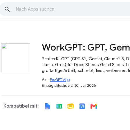
Bestes KI-GPT (GPT-5™, Gemini, Claude™ 5, 
Llama, Grok) für Docs Sheets Gmail Slides. Le
großartige Arbeit, schreibt, liest, verbessert I
10-facher Effizienz!
Von:
ProGPT AI
open_in_new
Eintrag aktualisiert:
30. Juli 2026
Kompatibel mit: