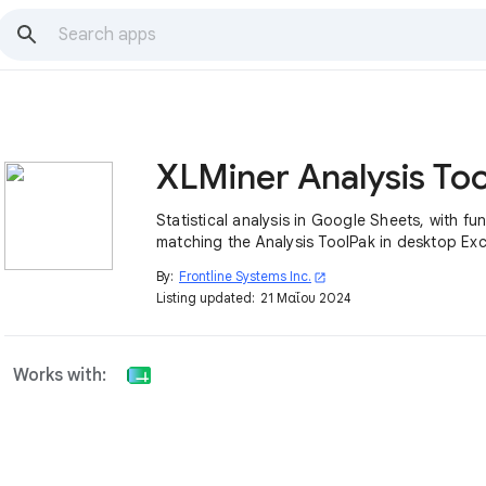
Statistical analysis in Google Sheets, with fu
matching the Analysis ToolPak in desktop Exc
By:
Frontline Systems Inc.
open_in_new
Listing updated:
21 Μαΐου 2024
Works with: