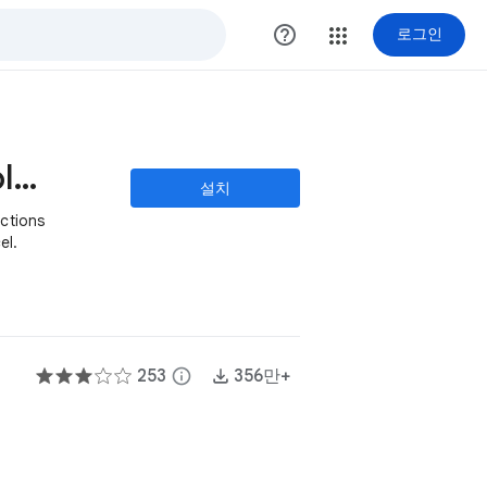
help_outline
로그인
XLMiner Analysis ToolPak
설치
nctions
el.
253
info
356만+