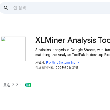
Statistical analysis in Google Sheets, with fu
matching the Analysis ToolPak in desktop Exc
개발자:
Frontline Systems Inc.
open_in_new
정보 업데이트:
2024년 5월 21일
호환 기기: