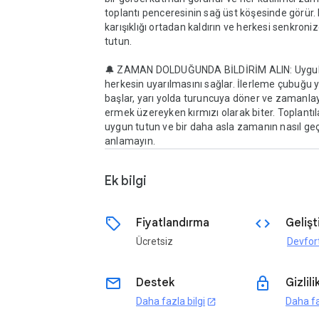
toplantı penceresinin sağ üst köşesinde görür. 
karışıklığı ortadan kaldırın ve herkesi senkroniz
tutun.

🔔 ZAMAN DOLDUĞUNDA BİLDİRİM ALIN: Uygu
herkesin uyarılmasını sağlar. İlerleme çubuğu ye
başlar, yarı yolda turuncuya döner ve zamanlay
ermek üzereyken kırmızı olarak biter. Toplantıl
uygun tutun ve bir daha asla zamanın nasıl geçt
Ek bilgi
sell
code
Fiyatlandırma
Gelişti
Ücretsiz
Devfor
email
lock
Destek
Gizlili
Daha fazla bilgi
Daha fa
open_in_new