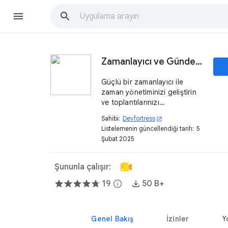
Zamanlayıcı ve Gündem
Güçlü bir zamanlayıcı ile
zaman yönetiminizi geliştirin
ve toplantılarınızı
kolaylaştırın.
Sahibi:
Devfortress
open_in_new
Listelemenin güncellendiği tarih:
5
Şubat 2025
Şununla çalışır:
19
info
50 B+
Genel Bakış
İzinler
Y