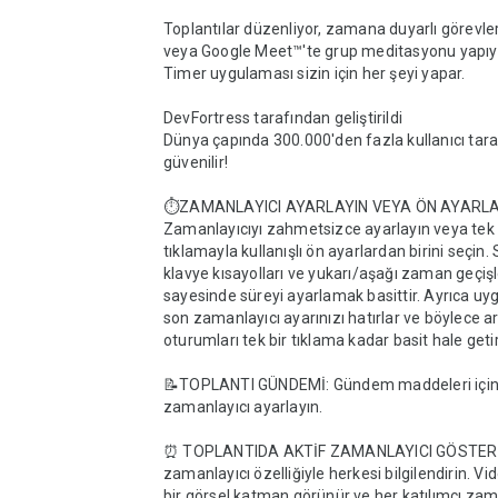
Toplantılar düzenliyor, zamana duyarlı görevler
veya Google Meet™'te grup meditasyonu yapıyo
Timer uygulaması sizin için her şeyi yapar.

DevFortress tarafından geliştirildi

Dünya çapında 300.000'den fazla kullanıcı tara
güvenilir!

⏱️ZAMANLAYICI AYARLAYIN VEYA ÖN AYARLARI
Zamanlayıcıyı zahmetsizce ayarlayın veya tek b
tıklamayla kullanışlı ön ayarlardan birini seçin. 
klavye kısayolları ve yukarı/aşağı zaman geçişle
sayesinde süreyi ayarlamak basittir. Ayrıca uy
son zamanlayıcı ayarınızı hatırlar ve böylece ard
oturumları tek bir tıklama kadar basit hale getiri
📝TOPLANTI GÜNDEMİ: Gündem maddeleri için b
zamanlayıcı ayarlayın.

⏰ TOPLANTIDA AKTİF ZAMANLAYICI GÖSTERİN:
zamanlayıcı özelliğiyle herkesi bilgilendirin. Vi
bir görsel katman görünür ve her katılımcı zama