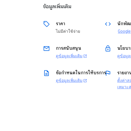
ข้อมูลเพิ่มเติม
sell
code
ราคา
นักพัฒ
ไม่มีค่าใช้จ่าย
Google
email
lock
การสนับสนุน
นโยบาย
ดูข้อมูลเพิ่มเติม
ดูข้อมูล
open_in_new
description
flag
ข้อกำหนดในการให้บริการ
รายงา
ดูข้อมูลเพิ่มเติม
ตั้งค่า
open_in_new
เหมาะ