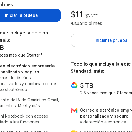
 al mes
$11
Iniciar la prueba
$22
**
/usuario al mes
que incluye la edición
 más:
Iniciar la prueba
TB
eces más que Starter*
Todo lo que incluye la edic
eo electrónico empresarial
Standard, más:
onalizado y seguro
emás de diseños
onalizados y combinación de
5 TB
eo electrónico
2.5 veces más que Standa
tente de IA de Gemini en Gmail,
mentos, Meet y más
Correo electrónico empre
personalizado y seguro
ni Notebook con acceso
y detección electrónica
iado a las funciones