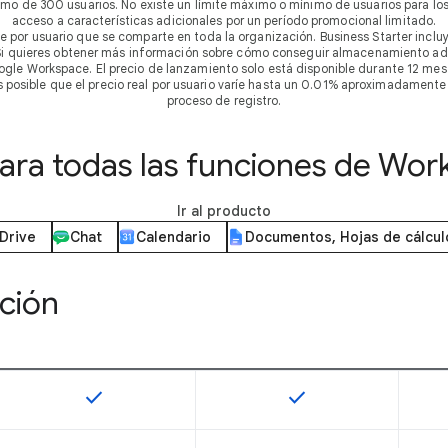
imo de 300 usuarios. No existe un límite máximo o mínimo de usuarios para lo
acceso a características adicionales por un período promocional limitado.
 por usuario que se comparte en toda la organización. Business Starter incl
B. Si quieres obtener más información sobre cómo conseguir almacenamiento adi
ogle Workspace. El precio de lanzamiento solo está disponible durante 12 mese
 Es posible que el precio real por usuario varíe hasta un 0.01% aproximadamente
proceso de registro.
ra todas las funciones de Wor
Ir al producto
Drive
Chat
Calendario
Documentos, Hojas de cálcul
ción
check
check
Esta función está disponible en este SKU
Esta función está disp