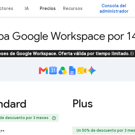
Consola del
ctores
IA
Precios
Recursos
administrador
ba Google Workspace por 14
ses de Google Workspace. Oferta válida por tiempo limitado.
El
Plus
ndard
help
de descuento por 3 meses
Un 50% de descuento por 3 me
4
**