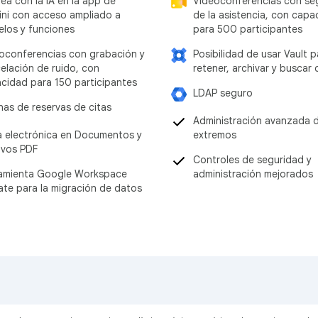
Videoconferencias con se
ea con la IA en la app de
de la asistencia, con capa
ni con acceso ampliado a
para 500 participantes
los y funciones
Posibilidad de usar Vault p
oconferencias con grabación y
retener, archivar y buscar
elación de ruido, con
cidad para 150 participantes
LDAP seguro
nas de reservas de citas
Administración avanzada 
extremos
a electrónica en Documentos y
ivos PDF
Controles de seguridad y
administración mejorados
amienta Google Workspace
ate para la migración de datos