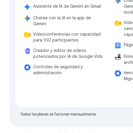
Chat
Asistente de IA de Gemini en Gmail
Gemi
mode
Chatea con la IA en la app de
Vide
Gemini
canc
Videoconferencias con capacidad
capa
para 100 participantes
Pági
Creador y editor de videos
potenciados por IA de Google Vids
Firm
arch
Controles de seguridad y
administración
Herr
Migr
Todos los planes se facturan mensualmente