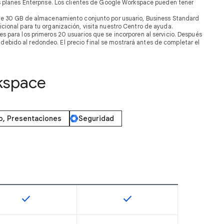
s planes Enterprise. Los clientes de Google Workspace pueden tener
uye 30 GB de almacenamiento conjunto por usuario, Business Standard
cional para tu organización, visita nuestro Centro de ayuda.
s para los primeros 20 usuarios que se incorporen al servicio. Después
 debido al redondeo. El precio final se mostrará antes de completar el
kspace
o, Presentaciones
Seguridad
check
check
onible en este SKU
Esta función está disponible en este SKU
Esta función está disponible