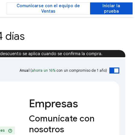
Comunicarse con el equipo de
Iniciar la
Ventas
prueba
 días
 descuento se aplica cuando se confirma la compra.
Anual
(
ahorra un 16%
con un compromiso de 1 año)
Empresas
Comunícate con
nosotros
help
ses