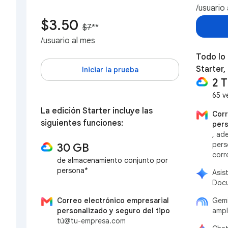
/usuario
$3.50
$7
**
/usuario al mes
Todo lo 
Starter,
Iniciar la prueba
2 
65 v
La edición Starter incluye las
Corr
siguientes funciones:
pers
, ad
pers
30 GB
corr
de almacenamiento conjunto por
persona*
Asis
Docu
Correo electrónico empresarial
Gemi
personalizado y seguro del tipo
ampl
tú@tu-empresa.com