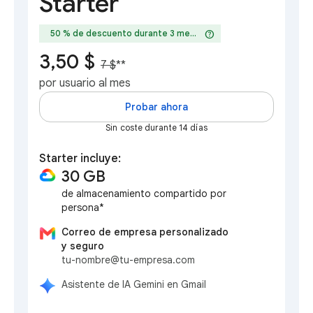
Starter
help
50 % de descuento durante 3 meses
3,50 $
7 $
**
por usuario al mes
Probar ahora
Sin coste durante 14 días
Starter incluye:
30 GB
de almacenamiento compartido por
persona*
Correo de empresa personalizado
y seguro
tu-nombre@tu-empresa.com
Asistente de IA Gemini en Gmail