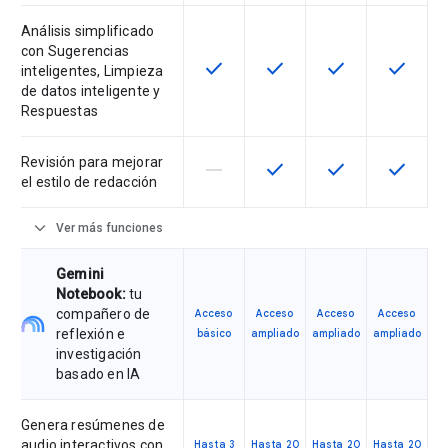
Análisis simplificado
con Sugerencias
check
check
check
check
Esta función está disponible para 
Esta función está disponib
Esta función está
Esta fun
inteligentes, Limpieza
de datos inteligente y
Respuestas
Revisión para mejorar
horizontal_rule
check
check
check
Esta función no es compatible con
Esta función está disponib
Esta función está
Esta fun
el estilo de redacción
expand_more
Ver más funciones
Gemini
Notebook:
tu
compañero de
Acceso
Acceso
Acceso
Acceso
reflexión e
básico
ampliado
ampliado
ampliado
investigación
basado en IA
Genera resúmenes de
audio interactivos con
Hasta 3
Hasta 20
Hasta 20
Hasta 20