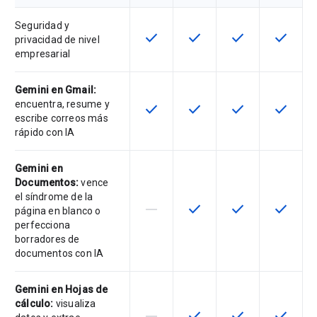
Seguridad y
check
check
check
check
Esta función está disponible para 
Esta función está disponib
Esta función está
Esta fun
privacidad de nivel
empresarial
Gemini en Gmail:
encuentra, resume y
check
check
check
check
Esta función está disponible para 
Esta función está disponib
Esta función está
Esta fun
escribe correos más
rápido con IA
Gemini en
Documentos:
vence
el síndrome de la
horizontal_rule
check
check
check
Esta función no es compatible con
Esta función está disponib
Esta función está
Esta fun
página en blanco o
perfecciona
borradores de
documentos con IA
Gemini en Hojas de
cálculo:
visualiza
horizontal_rule
check
check
check
Esta función no es compatible con
Esta función está disponib
Esta función está
Esta fun