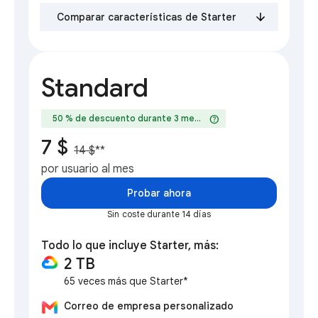
Comparar características de Starter
Standard
help
50 % de descuento durante 3 meses
7 $
14 $
**
por usuario al mes
Probar ahora
Sin coste durante 14 días
Todo lo que incluye Starter, más:
2 TB
65 veces más que Starter*
Correo de empresa personalizado