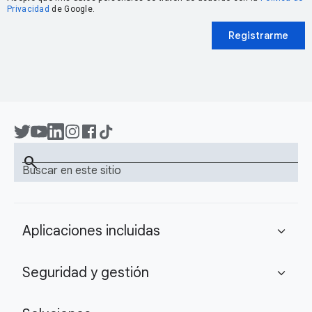
Privacidad
de Google.
Registrarme
search
Buscar en este sitio
Aplicaciones incluidas
expand_more
Seguridad y gestión
expand_more