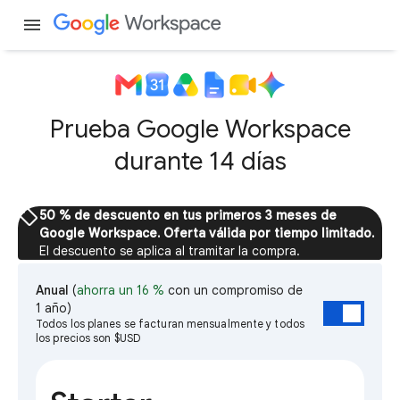
menu
Prueba Google Workspace
durante 14 días
sell
50 % de descuento en tus primeros 3 meses de
Google Workspace. Oferta válida por tiempo limitado.
El descuento se aplica al tramitar la compra.
Anual
(
ahorra un 16 %
con un compromiso de
1 año)
Todos los planes se facturan mensualmente y todos
los precios son $USD