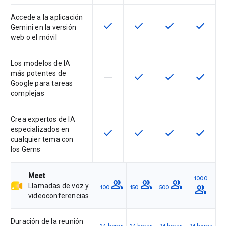
Accede a la aplicación
check
check
check
check
Esta función está disponible para 
Esta función está disponib
Esta función está
Esta fun
Gemini en la versión
web o el móvil
Los modelos de IA
más potentes de
horizontal_rule
check
check
check
Esta función no es compatible con
Esta función está disponib
Esta función está
Esta fun
Google para tareas
complejas
Crea expertos de IA
especializados en
check
check
check
check
Esta función está disponible para 
Esta función está disponib
Esta función está
Esta fun
cualquier tema con
los Gems
Meet
1000
group
group
group
Llamadas de voz y
group
100
150
500
videoconferencias
Duración de la reunión