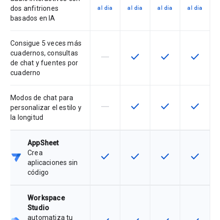
dos anfitriones
al día
al día
al día
al día
basados en IA
Consigue 5 veces más
cuadernos, consultas
horizontal_rule
check
check
check
Esta función no es compatible con
Esta función está disponib
Esta función está
Esta fun
de chat y fuentes por
cuaderno
Modos de chat para
horizontal_rule
check
check
check
Esta función no es compatible con
Esta función está disponib
Esta función está
Esta fun
personalizar el estilo y
la longitud
AppSheet
Crea
check
check
check
check
Esta función está disponible para 
Esta función está disponib
Esta función está
Esta fun
aplicaciones sin
código
Workspace
Studio
automatiza tu