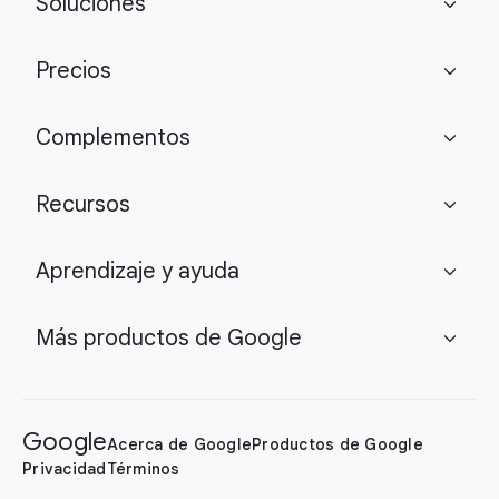
Soluciones
expand_more
Precios
expand_more
Complementos
expand_more
Recursos
expand_more
Aprendizaje y ayuda
expand_more
Más productos de Google
expand_more
Google
Acerca de Google
Productos de Google
Privacidad
Términos