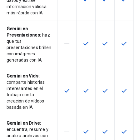
datos y extrae
información valiosa
más rápido con IA
Gemini en
Presentaciones:
haz
que tus
horizontal_rule
check
check
check
Esta función no es compatible con
Esta función está disponib
Esta función está
Esta fun
presentaciones brillen
con imágenes
generadas con IA
Gemini en Vids:
comparte historias
interesantes en el
check
check
check
check
Esta función está disponible para 
Esta función está disponib
Esta función está
Esta fun
trabajo con la
creación de vídeos
basada en IA
Gemini en Drive:
encuentra, resume y
horizontal_rule
check
check
check
Esta función no es compatible con
Esta función está disponib
Esta función está
Esta fun
analiza archivos con