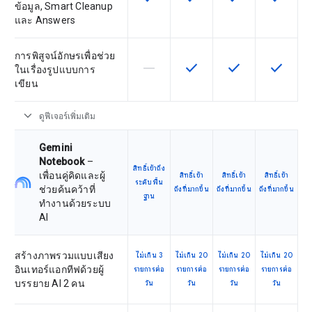
ข้อมูล, Smart Cleanup
และ Answers
การพิสูจน์อักษรเพื่อช่วย
horizontal_rule
check
check
check
ฟีเจอร์นี้ใช้ไม่ได้กับ SKU นี้
ฟีเจอร์นี้ใช้ได้กับ SKU
ฟีเจอร์นี้ใช้ได้กับ
ฟีเจอร์นี
ในเรื่องรูปแบบการ
เขียน
expand_more
ดูฟีเจอร์เพิ่มเติม
Gemini
Notebook
–
สิทธิ์เข้าถึง
เพื่อนคู่คิดและผู้
สิทธิ์เข้า
สิทธิ์เข้า
สิทธิ์เข้า
ระดับพื้น
ช่วยค้นคว้าที่
ถึงที่มากขึ้น
ถึงที่มากขึ้น
ถึงที่มากขึ้น
ฐาน
ทำงานด้วยระบบ
AI
สร้างภาพรวมแบบเสียง
ไม่เกิน 3
ไม่เกิน 20
ไม่เกิน 20
ไม่เกิน 20
อินเทอร์แอกทีฟด้วยผู้
รายการต่อ
รายการต่อ
รายการต่อ
รายการต่อ
บรรยาย AI 2 คน
วัน
วัน
วัน
วัน